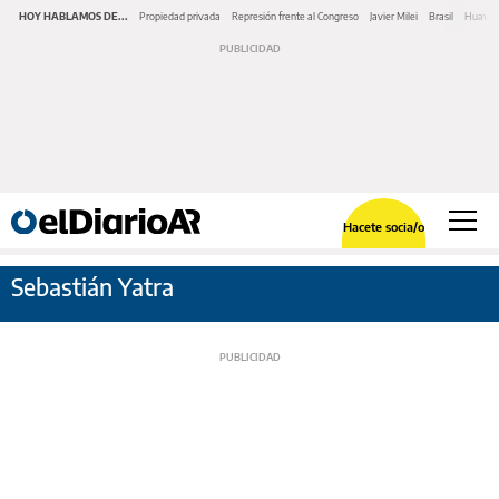
HOY HABLAMOS DE...
Propiedad privada
Represión frente al Congreso
Javier Milei
Brasil
Huawe
Hacete socia/o
Sebastián Yatra