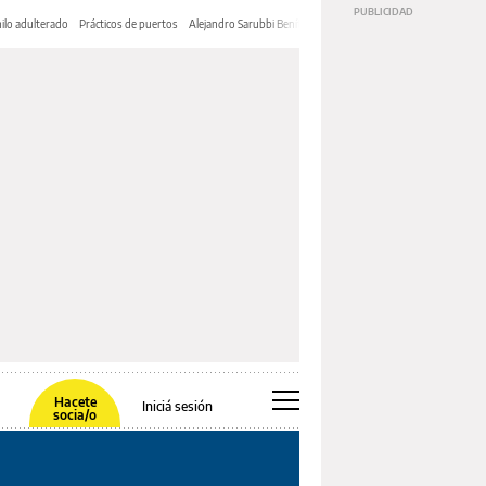
ilo adulterado
Prácticos de puertos
Alejandro Sarubbi Benítez
Hacete
Iniciá sesión
socia/o