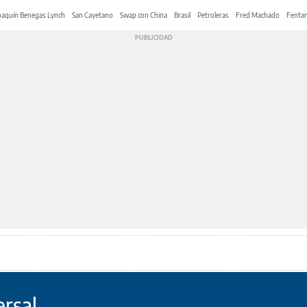
oaquín Benegas Lynch
San Cayetano
Swap con China
Brasil
Petroleras
Fred Machado
Fentan
ersal