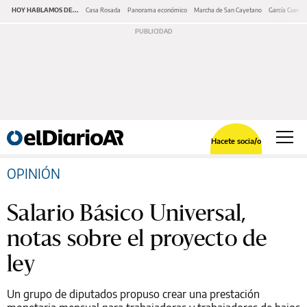
HOY HABLAMOS DE...
Casa Rosada
Panorama económico
Marcha de San Cayetano
García Cuerva
Hacete socia/o
OPINIÓN
Salario Básico Universal,
notas sobre el proyecto de
ley
Un grupo de diputados propuso crear una prestación