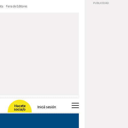
ta
Feria de Editores
Hacete
Iniciá sesión
socia/o