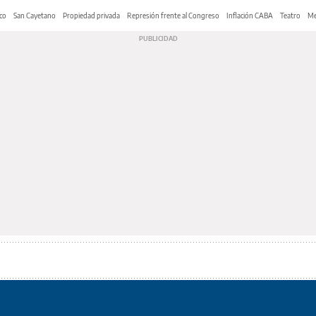
co
San Cayetano
Propiedad privada
Represión frente al Congreso
Inflación CABA
Teatro
Me