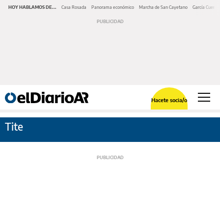
HOY HABLAMOS DE...
Casa Rosada
Panorama económico
Marcha de San Cayetano
García Cuerva
Hacete socia/o
Tite