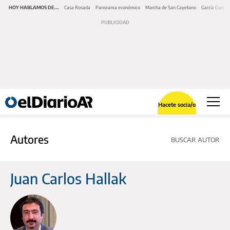
HOY HABLAMOS DE...
Casa Rosada
Panorama económico
Marcha de San Cayetano
García Cuerva
Hacete socia/o
Autores
BUSCAR AUTOR
Juan Carlos Hallak