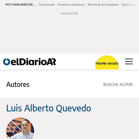
HOY HABLAMOS DE...
Casa Rosada
Panorama económico
Marcha de San Cayetano
García Cuerva
Hacete socia/o
Autores
BUSCAR AUTOR
Luis Alberto Quevedo