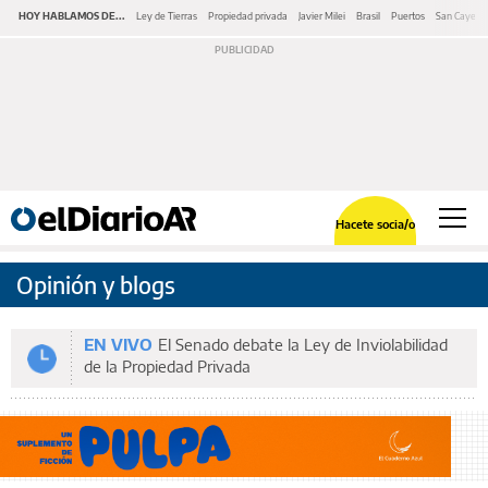
HOY HABLAMOS DE...
Ley de Tierras
Propiedad privada
Javier Milei
Brasil
Puertos
San Cayeta
Hacete socia/o
Opinión y blogs
EN VIVO
El Senado debate la Ley de Inviolabilidad
de la Propiedad Privada