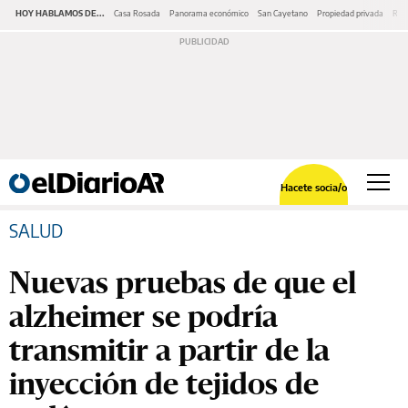
HOY HABLAMOS DE...
Casa Rosada
Panorama económico
San Cayetano
Propiedad privada
Repr
Hacete socia/o
SALUD
Nuevas pruebas de que el
alzheimer se podría
transmitir a partir de la
inyección de tejidos de