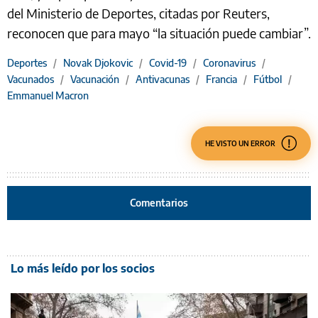
del Ministerio de Deportes, citadas por Reuters,
reconocen que para mayo “la situación puede cambiar”.
Deportes
/
Novak Djokovic
/
Covid-19
/
Coronavirus
/
Vacunados
/
Vacunación
/
Antivacunas
/
Francia
/
Fútbol
/
Emmanuel Macron
HE VISTO UN ERROR
Comentarios
Lo más leído por los socios