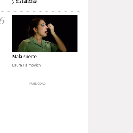
y distancias
6
Mala suerte
Laura Haimovichi