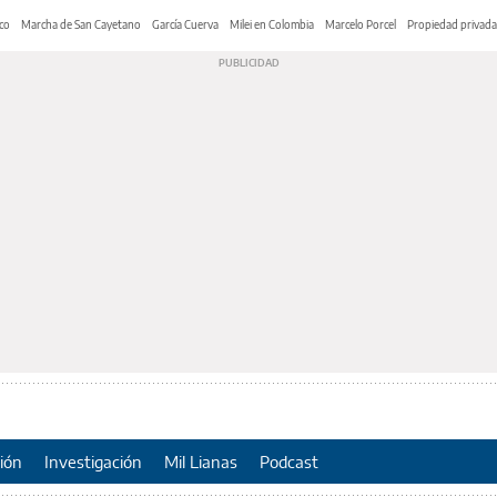
co
Marcha de San Cayetano
García Cuerva
Milei en Colombia
Marcelo Porcel
Propiedad privada
ión
Investigación
Mil Lianas
Podcast