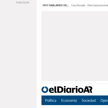
HOY HABLAMOS DE...
Casa Rosada
Panorama económi
Política
Economía
Sociedad
Opin