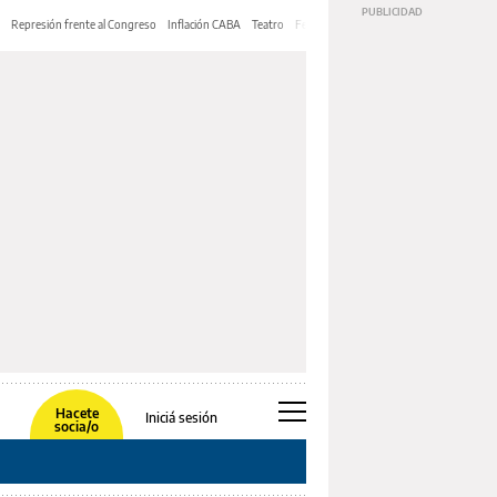
Represión frente al Congreso
Inflación CABA
Teatro
Feria de Editores
Mery Streep
Hacete
Iniciá sesión
socia/o