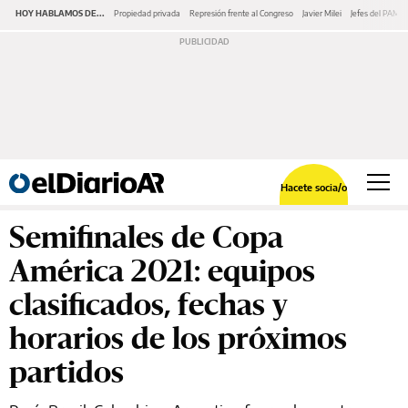
HOY HABLAMOS DE...
Propiedad privada
Represión frente al Congreso
Javier Milei
Jefes del PAMI
Hacete socia/o
Semifinales de Copa
América 2021: equipos
clasificados, fechas y
horarios de los próximos
partidos