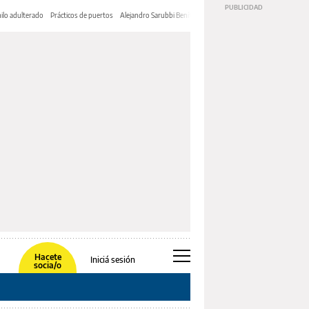
ilo adulterado
Prácticos de puertos
Alejandro Sarubbi Benítez
Hacete
Iniciá sesión
socia/o