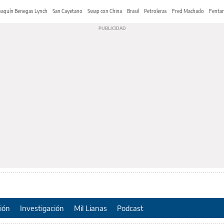
oaquín Benegas Lynch
San Cayetano
Swap con China
Brasil
Petroleras
Fred Machado
Fentan
ión
Investigación
Mil Lianas
Podcast