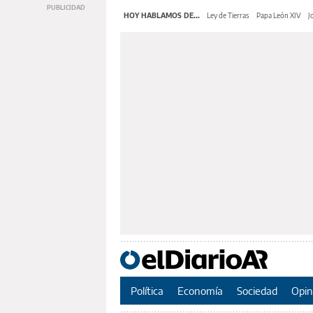
HOY HABLAMOS DE...
Ley de Tierras
Papa León XIV
J
Política
Economía
Sociedad
Opin