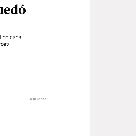
quedó
i no gana,
 para