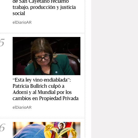
de San Cayetano reclamó
trabajo, producción y justicia
social
elDiarioAR
5
“Esta ley vino endiablada”:
Patricia Bullrich culpó a
Adorni y al Mundial por los
cambios en Propiedad Privada
elDiarioAR
6