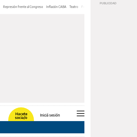
Represión frente al Congreso
Inflación CABA
Teatro
Feria de Editores
Mery Streep
Hacete
Iniciá sesión
socia/o