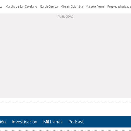
co
Marcha de San Cayetano
García Cuerva
Milei en Colombia
Marcelo Porcel
Propiedad privada
ión
Investigación
Mil Lianas
Podcast