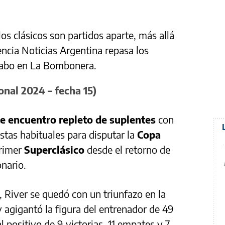
os clásicos son partidos aparte, más allá
encia Noticias Argentina repasa los
 cabo en La Bombonera.
onal 2024 – fecha 15)
te encuentro repleto de suplentes
con
istas habituales para disputar la
Copa
primer
Superclásico
desde el retorno de
onario.
 River se quedó con un triunfazo en la
 y agigantó la figura del entrenador de 49
l positivo de 9 victorias, 11 empates y 7