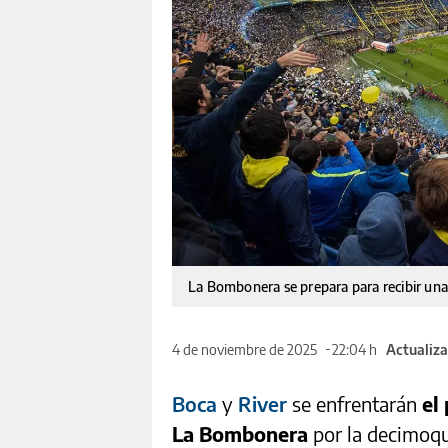
La Bombonera se prepara para recibir una
4 de noviembre de 2025
22:04 h
Actualiza
Boca
y
River
se enfrentarán
el
La Bombonera
por la decimoqu