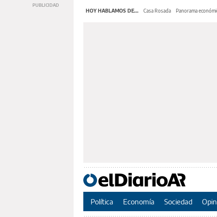
HOY HABLAMOS DE...
Casa Rosada
Panorama económi
Política
Economía
Sociedad
Opin