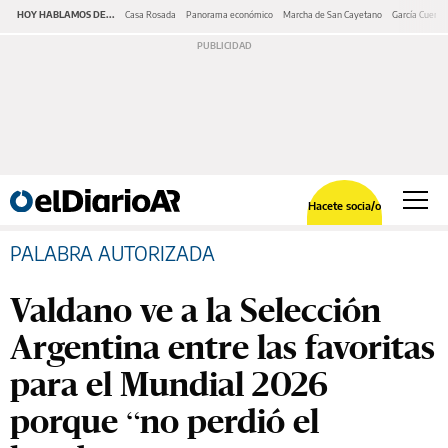
HOY HABLAMOS DE...
Casa Rosada
Panorama económico
Marcha de San Cayetano
García Cuerva
Hacete socia/o
PALABRA AUTORIZADA
Valdano ve a la Selección
Argentina entre las favoritas
para el Mundial 2026
porque “no perdió el