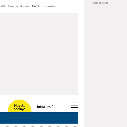
 XIV
Feria de Editores
NASA
Tormentas
Hacete
Iniciá sesión
socia/o