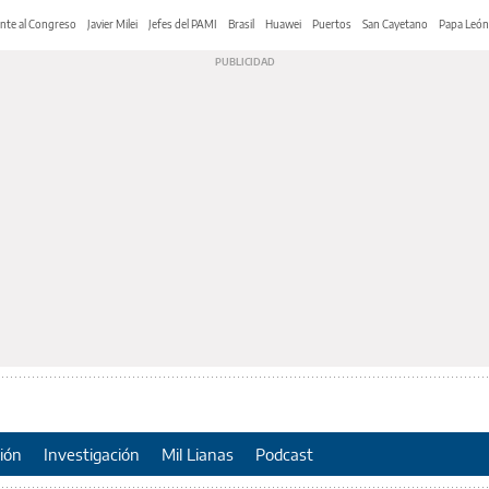
nte al Congreso
Javier Milei
Jefes del PAMI
Brasil
Huawei
Puertos
San Cayetano
Papa León
ión
Investigación
Mil Lianas
Podcast