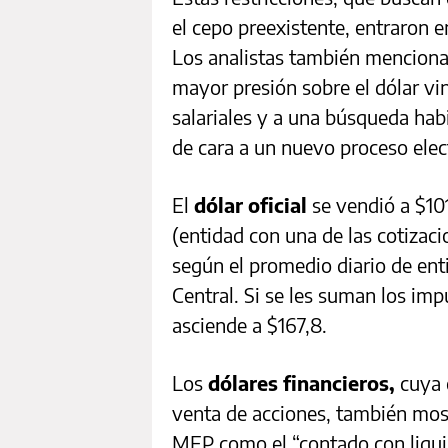
el cepo preexistente, entraron e
Los analistas también menciona
mayor presión sobre el dólar vi
salariales y a una búsqueda habi
de cara a un nuevo proceso elec
El
dólar oficial
se vendió a $10
(entidad con una de las cotizaci
según el promedio diario de ent
Central. Si se les suman los im
asciende a $167,8.
Los
dólares financieros,
cuya 
venta de acciones, también most
MEP como el “contado con liqui