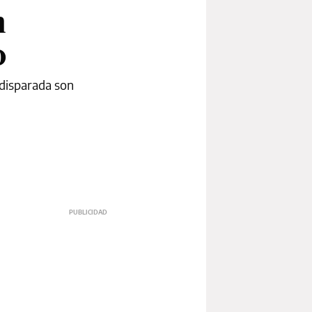
n
o
 disparada son