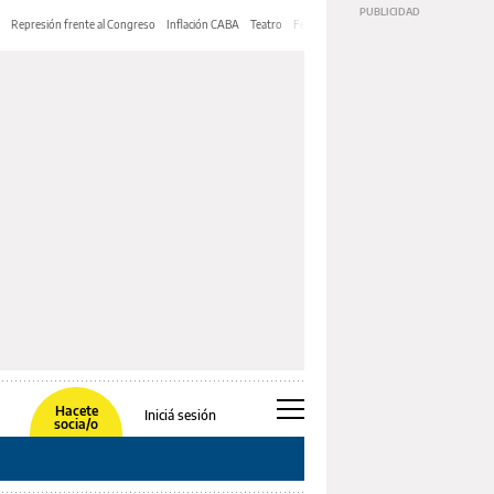
Represión frente al Congreso
Inflación CABA
Teatro
Feria de Editores
Mery Streep
Hacete
Iniciá sesión
socia/o