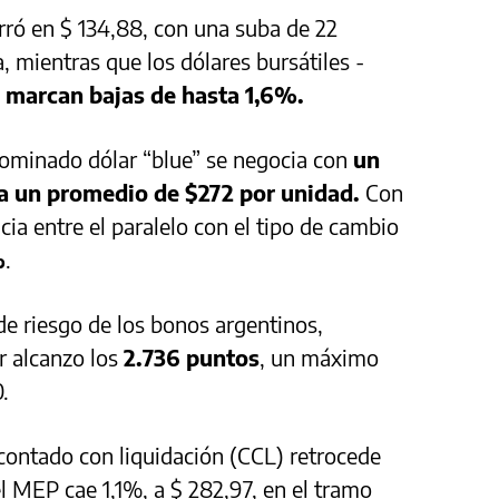
cerró en $ 134,88, con una suba de 22
a, mientras que los dólares bursátiles -
-
marcan bajas de hasta 1,6%.
nominado dólar “blue” se negocia con
un
 a un promedio de $272 por unidad.
Con
ncia entre el paralelo con el tipo de cambio
%
.
 de riesgo de los bonos argentinos,
r alcanzo los
2.736 puntos
, un máximo
.
 contado con liquidación (CCL) retrocede
l MEP cae 1,1%, a $ 282,97, en el tramo