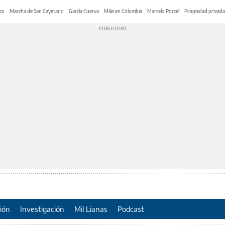
co
Marcha de San Cayetano
García Cuerva
Milei en Colombia
Marcelo Porcel
Propiedad privada
ión
Investigación
Mil Lianas
Podcast