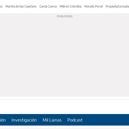
co
Marcha de San Cayetano
García Cuerva
Milei en Colombia
Marcelo Porcel
Propiedad privada
ión
Investigación
Mil Lianas
Podcast