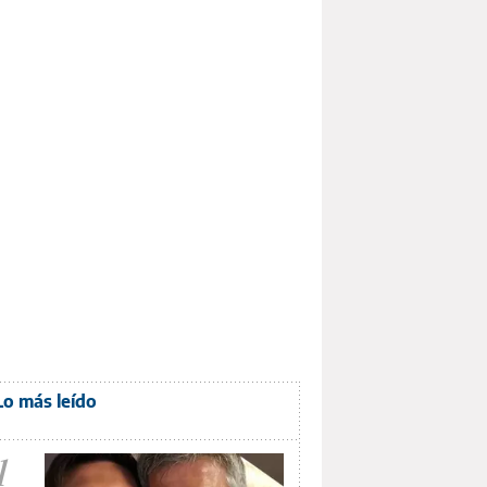
Lo más leído
1