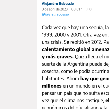
Alejandro Rebossio
9 de abril de 2023
00:01 h
0
@ale_rebossio
Cada vez que hay una sequía, l
1999, 2000 y 2001. Otra vez en
una crisis. Se repitió en 2012. 
calentamiento global amenaz
y más graves.
Quizá llega el 
suerte de la Argentina puede de
cosecha, como le podía ocurrir a
habitantes. Ahora
hay que gene
millones
en un mundo en el que
pensar un país que no sufra esc
vez que el clima nos castigue,
e
económicos del oficialismo y la