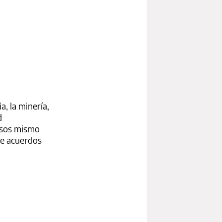
)
, la minería,
d
 esos mismo
de acuerdos