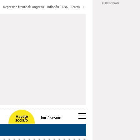
Represión frente al Congreso
Inflación CABA
Teatro
Feria de Editores
Mery Streep
Hacete
Iniciá sesión
socia/o