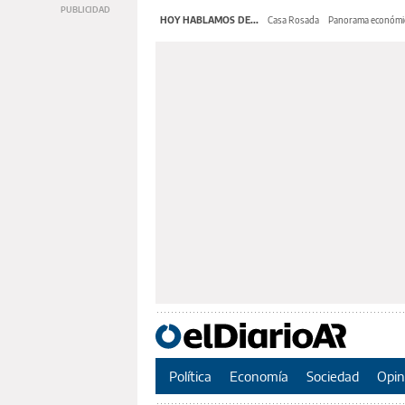
HOY HABLAMOS DE...
Casa Rosada
Panorama económi
Política
Economía
Sociedad
Opin