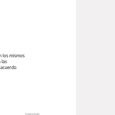
en los mismos
 las
e acuerdo