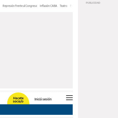
Represión frente al Congreso
Inflación CABA
Teatro
Feria de Editores
Mery Streep
Hacete
Iniciá sesión
socia/o