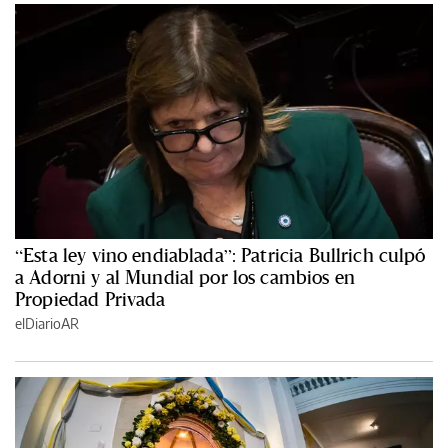
“Esta ley vino endiablada”: Patricia Bullrich culpó
a Adorni y al Mundial por los cambios en
Propiedad Privada
elDiarioAR