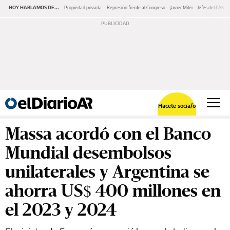
HOY HABLAMOS DE...
Propiedad privada
Represión frente al Congreso
Javier Milei
Jefes del PAMI
Hacete socia/o
Massa acordó con el Banco
Mundial desembolsos
unilaterales y Argentina se
ahorra US$ 400 millones en
el 2023 y 2024