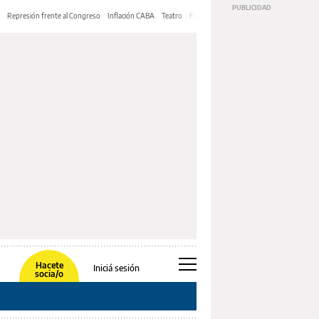
Represión frente al Congreso
Inflación CABA
Teatro
Feria de Editores
Mery Streep
Hacete
Iniciá sesión
socia/o