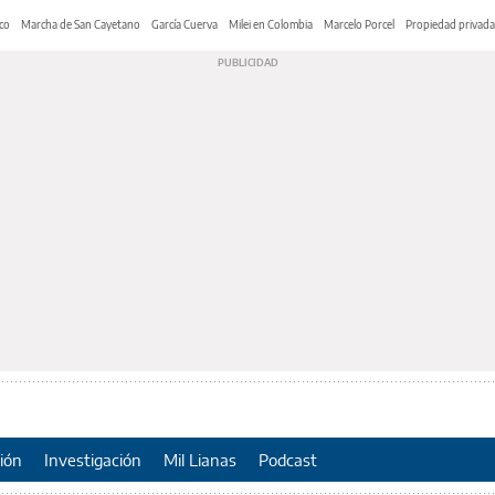
co
Marcha de San Cayetano
García Cuerva
Milei en Colombia
Marcelo Porcel
Propiedad privada
ión
Investigación
Mil Lianas
Podcast