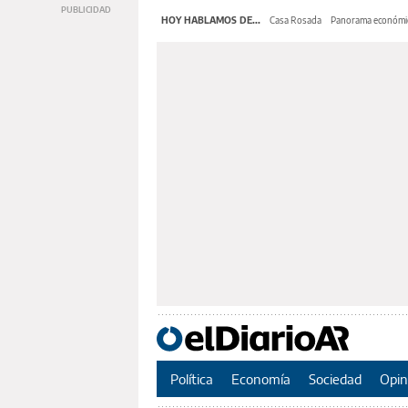
HOY HABLAMOS DE...
Casa Rosada
Panorama económi
Política
Economía
Sociedad
Opin