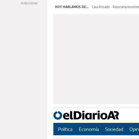
HOY HABLAMOS DE...
Casa Rosada
Panorama económi
Política
Economía
Sociedad
Opin