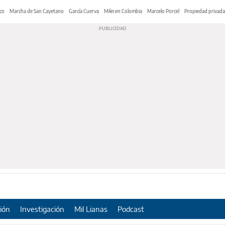
co
Marcha de San Cayetano
García Cuerva
Milei en Colombia
Marcelo Porcel
Propiedad privada
ión
Investigación
Mil Lianas
Podcast