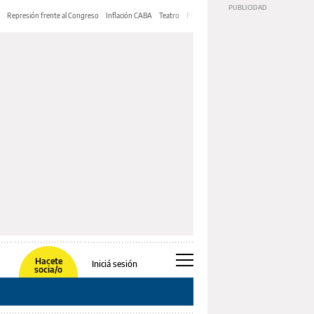
Represión frente al Congreso
Inflación CABA
Teatro
Feria de Editores
Mery Streep
Hacete
Iniciá sesión
socia/o