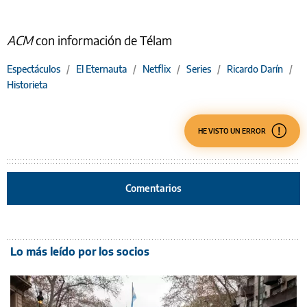
ACM
con información de Télam
Espectáculos
/
El Eternauta
/
Netflix
/
Series
/
Ricardo Darín
/
Historieta
HE VISTO UN ERROR
Comentarios
Lo más leído por los socios