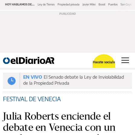
HOY HABLAMOS DE...
Ley de Tierras
Propiedad privada
Javier Milei
Brasil
Puertos
San Cayeta
Hacete socia/o
EN VIVO
El Senado debate la Ley de Inviolabilidad
de la Propiedad Privada
FESTIVAL DE VENECIA
Julia Roberts enciende el
debate en Venecia con un