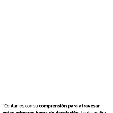
“Contamos con su
comprensión para atravesar
estas primeras horas de desolación
. Lo despedirá