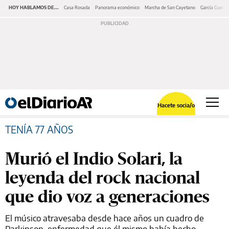
HOY HABLAMOS DE...
Casa Rosada
Panorama económico
Marcha de San Cayetano
García Cuerva
Hacete socia/o
TENÍA 77 AÑOS
Murió el Indio Solari, la
leyenda del rock nacional
que dio voz a generaciones
El músico atravesaba desde hace años un cuadro de
Parkinson, enfermedad que él mismo había hecho