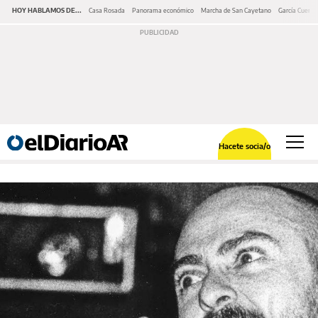
HOY HABLAMOS DE...
Casa Rosada
Panorama económico
Marcha de San Cayetano
García Cuerva
Hacete socia/o