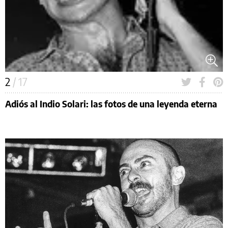
2
/ 17
Adiós al Indio Solari: las fotos de una leyenda eterna