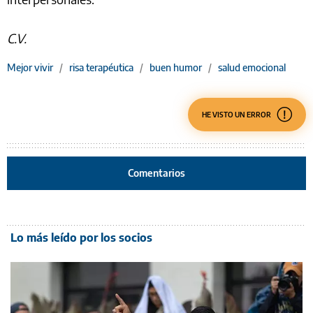
C.V.
Mejor vivir
/
risa terapéutica
/
buen humor
/
salud emocional
HE VISTO UN ERROR
Comentarios
Lo más leído por los socios