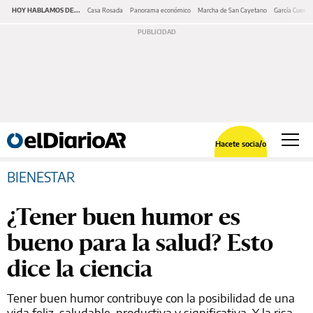
HOY HABLAMOS DE...
Casa Rosada
Panorama económico
Marcha de San Cayetano
García Cuerva
Hacete socia/o
BIENESTAR
¿Tener buen humor es
bueno para la salud? Esto
dice la ciencia
Tener buen humor contribuye con la posibilidad de una
vida feliz, saludable, productiva y significativa. Y la risa