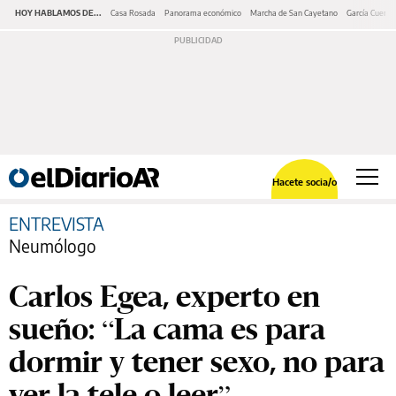
HOY HABLAMOS DE...
Casa Rosada
Panorama económico
Marcha de San Cayetano
García Cuerva
Hacete socia/o
ENTREVISTA
Neumólogo
Carlos Egea, experto en
sueño: “La cama es para
dormir y tener sexo, no para
ver la tele o leer”