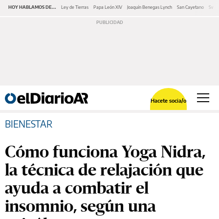
HOY HABLAMOS DE...
Ley de Tierras
Papa León XIV
Joaquín Benegas Lynch
San Cayetano
Swap
Hacete socia/o
BIENESTAR
Cómo funciona Yoga Nidra,
la técnica de relajación que
ayuda a combatir el
insomnio, según una