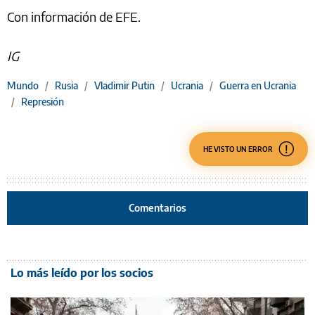
Con información de EFE.
IG
Mundo
/
Rusia
/
Vladimir Putin
/
Ucrania
/
Guerra en Ucrania
/
Represión
HE VISTO UN ERROR
Comentarios
Lo más leído por los socios