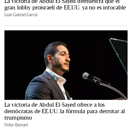
La victoria de Abdul El-Sayed demuestra que el
gran lobby proisraelí de EE.UU. ya no es intocable
Juan Gabriel García
La victoria de Abdul El-Sayed ofrece a los
demócratas de EE.UU. la fórmula para derrotar al
trumpismo
Peter Beinart