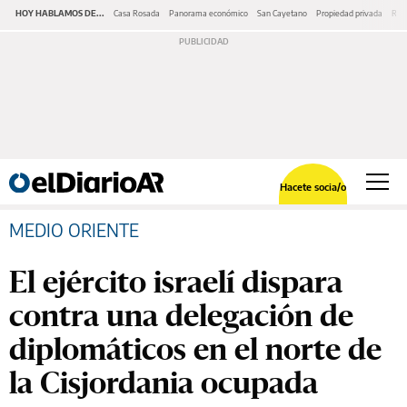
HOY HABLAMOS DE...
Casa Rosada
Panorama económico
San Cayetano
Propiedad privada
Repr
Hacete socia/o
MEDIO ORIENTE
El ejército israelí dispara
contra una delegación de
diplomáticos en el norte de
la Cisjordania ocupada