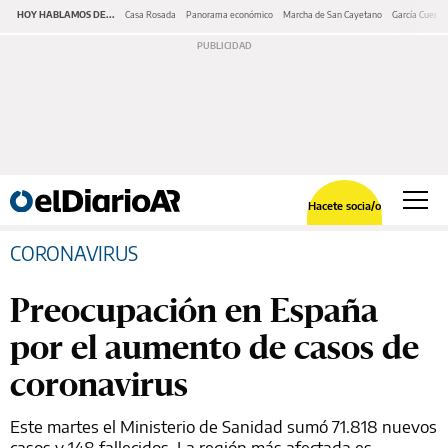
HOY HABLAMOS DE...
Casa Rosada
Panorama económico
Marcha de San Cayetano
García Cuerva
Hacete socia/o
CORONAVIRUS
Preocupación en España
por el aumento de casos de
coronavirus
Este martes el Ministerio de Sanidad sumó 71.818 nuevos
casos y 148 fallecidos. La región más afectada es