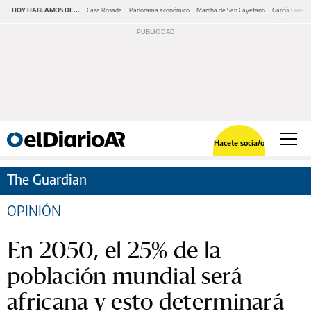
HOY HABLAMOS DE...
Casa Rosada
Panorama económico
Marcha de San Cayetano
García Cuerva
Hacete socia/o
The Guardian
OPINIÓN
En 2050, el 25% de la
población mundial será
africana y esto determinará