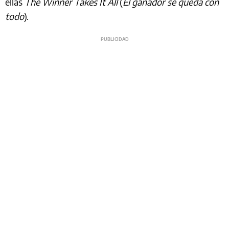
ellas
The Winner Takes It All
(
El ganador se queda con
todo
).