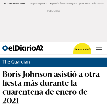
HOY HABLAMOS DE...
Propiedad privada
Represión frente al Congreso
Javier Milei
Jefes del PAMI
Hacete socia/o
The Guardian
Boris Johnson asistió a otra
fiesta más durante la
cuarentena de enero de
2021