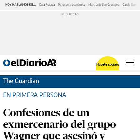
HOY HABLAMOS DE...
Casa Rosada
Panorama económico
Marcha de San Cayetano
García Cuerva
Hacete socia/o
The Guardian
EN PRIMERA PERSONA
Confesiones de un
exmercenario del grupo
Wagner que asesinó y