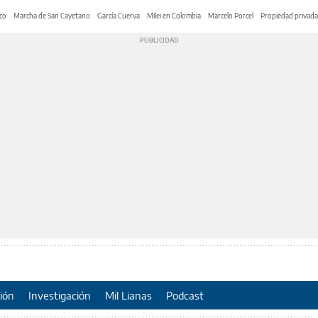
co
Marcha de San Cayetano
García Cuerva
Milei en Colombia
Marcelo Porcel
Propiedad privada
ión
Investigación
Mil Lianas
Podcast