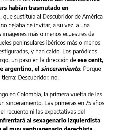
iers habían trasmutado en
o, que sustituía al Descubridor de América
no dejaba de invitar, a su vez, a una
as imágenes más o menos ecuestres de
crueles peninsulares ibéricos más o menos
sfiguradas, y han caído. Los paródicos
rgo, un paso en la dirección de
ese cenit,
e argentino, el
sinceramiento
. Porque
tierra; Descubridor, no.
go en Colombia, la primera vuelta de las
un sinceramiento. Las primeras en 75 años
del recuento ni las expectativas del
enfrentará al sexagenario izquierdista
 el muy septuagenario derechista