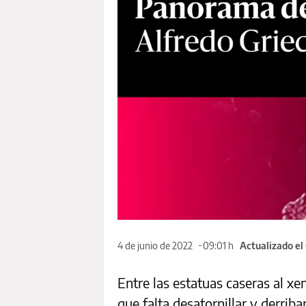
4 de junio de 2022
09:01 h
Actualizado el
Entre las estatuas caseras al x
que falta desatornillar y derribar