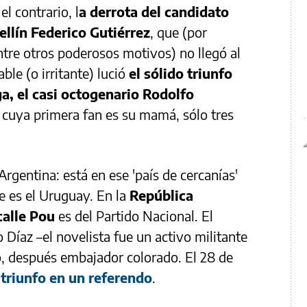
el contrario, l
a derrota del candidato
ellín Federico Gutiérrez
, que (por
ntre otros poderosos motivos) no llegó al
ble (o irritante) lució
el sólido triunfo
a, el casi octogenario Rodolfo
, cuya primera fan es su mamá, sólo tres
rgentina: está en ese 'país de cercanías'
e es el Uruguay. En la
República
calle Pou
es del Partido Nacional. El
Díaz –el novelista fue un activo militante
o, después embajador colorado. El 28 de
u
triunfo en un referendo
.