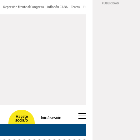
Represión frente al Congreso
Inflación CABA
Teatro
Feria de Editores
Mery Streep
Hacete
Iniciá sesión
socia/o