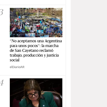
3
"No aceptamos una Argentina
para unos pocos": la marcha
de San Cayetano reclamó
trabajo, producción y justicia
social
elDiarioAR
4