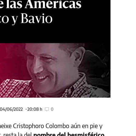
 04/06/2022
20:08 h
0
eneixe Cristophoro Colombo aún en pie y
, resta la del
nombre del hesmisférico