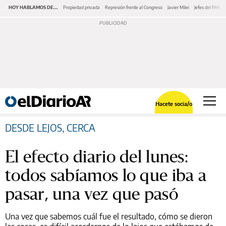
HOY HABLAMOS DE...
Propiedad privada
Represión frente al Congreso
Javier Milei
Jefes del PAMI
Hacete socia/o
DESDE LEJOS, CERCA
El efecto diario del lunes:
todos sabíamos lo que iba a
pasar, una vez que pasó
Una vez que sabemos cuál fue el resultado, cómo se dieron