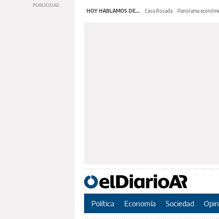
HOY HABLAMOS DE...
Casa Rosada
Panorama económi
Política
Economía
Sociedad
Opin