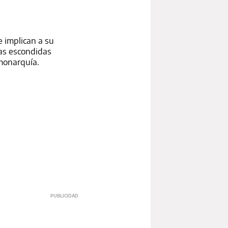
e implican a su
ias escondidas
 monarquía.