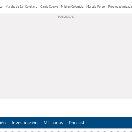
co
Marcha de San Cayetano
García Cuerva
Milei en Colombia
Marcelo Porcel
Propiedad privada
ión
Investigación
Mil Lianas
Podcast