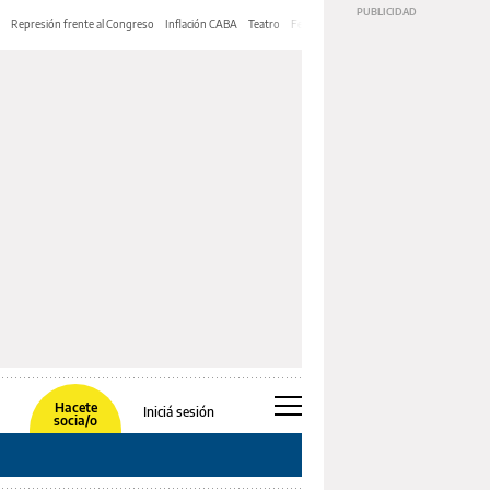
Represión frente al Congreso
Inflación CABA
Teatro
Feria de Editores
Mery Streep
Hacete
Iniciá sesión
socia/o