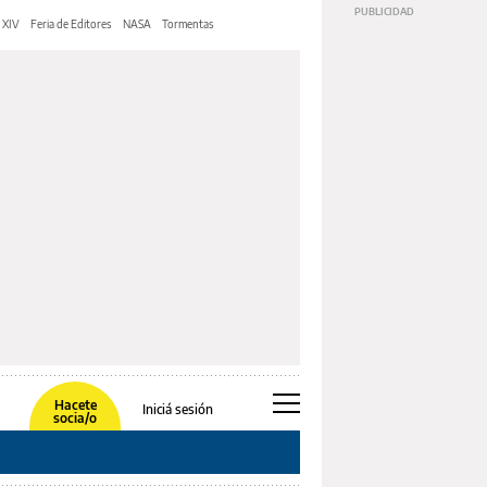
 XIV
Feria de Editores
NASA
Tormentas
Hacete
Iniciá sesión
socia/o