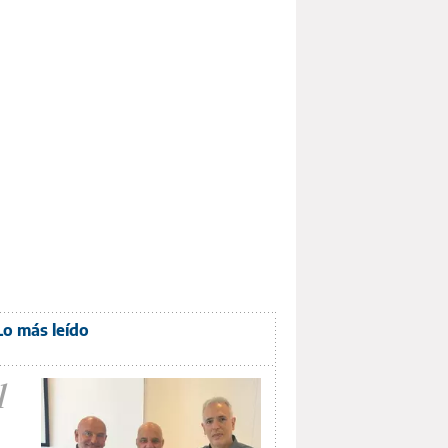
Lo más leído
1