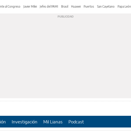
nte al Congreso
Javier Milei
Jefes del PAMI
Brasil
Huawei
Puertos
San Cayetano
Papa León
ión
Investigación
Mil Lianas
Podcast