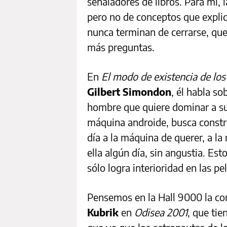
señaladores de libros. Para mí, l
pero no de conceptos que expliq
nunca terminan de cerrarse, que
más preguntas.
En
El modo de existencia de los
Gilbert Simondon
, él habla so
hombre que quiere dominar a su
máquina androide, busca constru
día a la máquina de querer, a la
ella algún día, sin angustia. Es
sólo logra interioridad en las pel
Pensemos en la Hall 9000 la co
Kubrik
en
Odisea 2001
, que ti