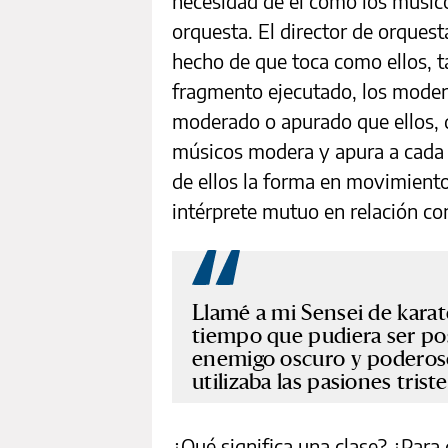
necesidad de él como los músico
orquesta. El director de orquest
hecho de que toca como ellos, 
fragmento ejecutado, los modera
moderado o apurado que ellos, d
músicos modera y apura a cada i
de ellos la forma en movimiento 
intérprete mutuo en relación co
Llamé a mi Sensei de karate
tiempo que pudiera ser pos
enemigo oscuro y poderos
utilizaba las pasiones trist
¿Qué significa una clase? ¿Para