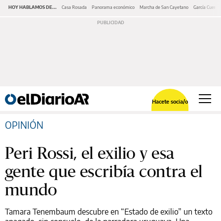
HOY HABLAMOS DE...
Casa Rosada
Panorama económico
Marcha de San Cayetano
García Cuerva
Hacete socia/o
OPINIÓN
Peri Rossi, el exilio y esa
gente que escribía contra el
mundo
Tamara Tenembaum descubre en “Estado de exilio” un texto