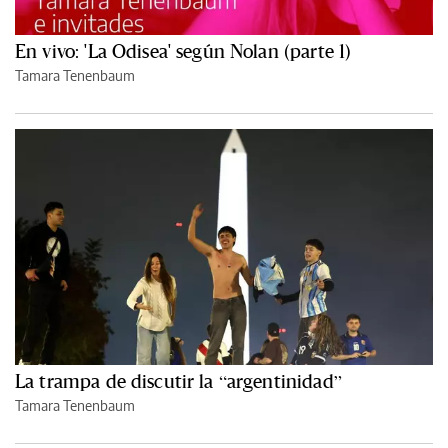
En vivo: 'La Odisea' según Nolan (parte 1)
Tamara Tenenbaum
La trampa de discutir la “argentinidad”
Tamara Tenenbaum