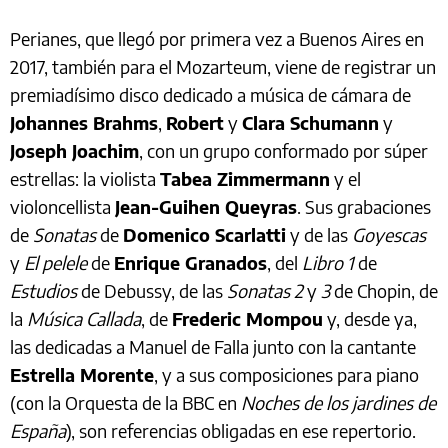
Perianes, que llegó por primera vez a Buenos Aires en
2017, también para el Mozarteum, viene de registrar un
premiadísimo disco dedicado a música de cámara de
Johannes Brahms
,
Robert
y
Clara Schumann
y
Joseph Joachim
, con un grupo conformado por súper
estrellas: la violista
Tabea Zimmermann
y el
violoncellista
Jean-Guihen Queyras
. Sus grabaciones
de
Sonatas
de
Domenico Scarlatti
y de las
Goyescas
y
El pelele
de
Enrique Granados
, del
Libro 1
de
Estudios
de Debussy, de las
Sonatas 2
y
3
de Chopin, de
la
Música Callada
, de
Frederic Mompou
y, desde ya,
las dedicadas a Manuel de Falla junto con la cantante
Estrella Morente
, y a sus composiciones para piano
(con la Orquesta de la BBC en
Noches de los jardines de
España
), son referencias obligadas en ese repertorio.