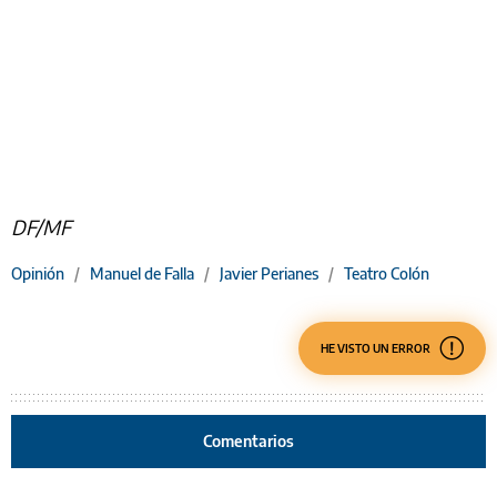
DF/MF
Opinión
/
Manuel de Falla
/
Javier Perianes
/
Teatro Colón
HE VISTO UN ERROR
Comentarios