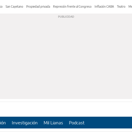
co
San Cayetano
Propiedad privada
Represión frente al Congreso
Inflación CABA
Teatro
Me
ión
Investigación
Mil Lianas
Podcast