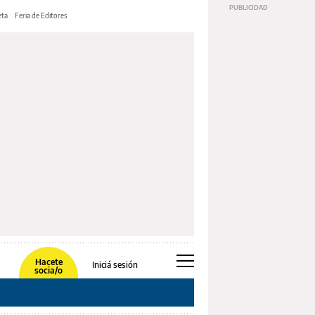
ta
Feria de Editores
Hacete
Iniciá sesión
socia/o