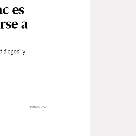
c es
rse a
diálogos” y