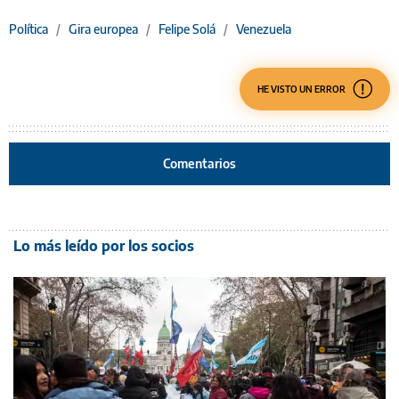
Política
/
Gira europea
/
Felipe Solá
/
Venezuela
HE VISTO UN ERROR
Comentarios
Lo más leído por los socios