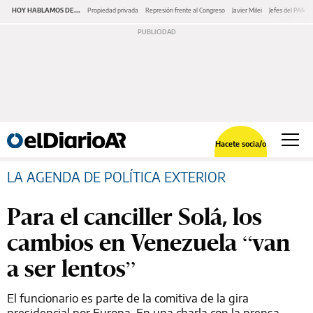
HOY HABLAMOS DE...
Propiedad privada
Represión frente al Congreso
Javier Milei
Jefes del PAMI
Hacete socia/o
LA AGENDA DE POLÍTICA EXTERIOR
Para el canciller Solá, los
cambios en Venezuela “van
a ser lentos”
El funcionario es parte de la comitiva de la gira
presidencial por Europa. En una charla con la prensa