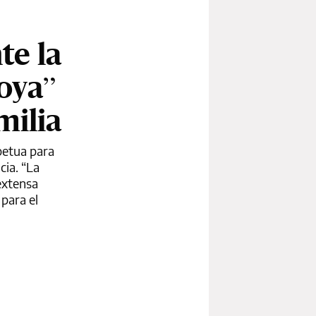
te la
oya”
milia
petua para
cia. “La
extensa
 para el