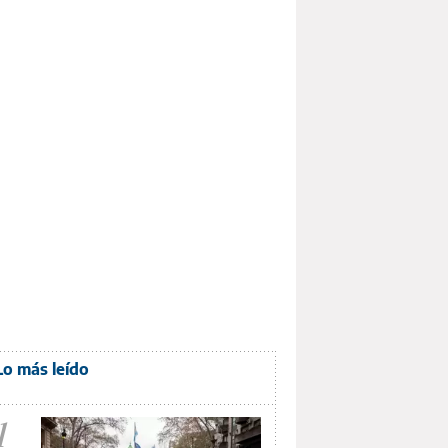
Lo más leído
1