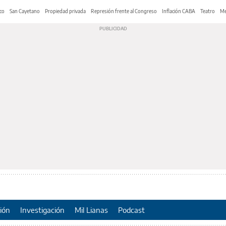
co
San Cayetano
Propiedad privada
Represión frente al Congreso
Inflación CABA
Teatro
Me
ión
Investigación
Mil Lianas
Podcast