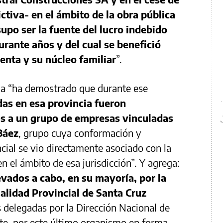
ictiva- en el ámbito de la obra pública
supo ser la fuente del lucro indebido
rante años y del cual se benefició
nta y su núcleo familiar
”.
cia “ha demostrado que durante ese
adas en esa provincia fueron
s a un grupo de empresas vinculadas
Báez
, grupo cuya conformación y
ial se vio directamente asociado con la
en el ámbito de esa jurisdicción”. Y agrega:
vados a cabo, en su mayoría, por la
alidad Provincial de Santa Cruz
s delegadas por la Dirección Nacional de
te, por este último organismo en forma