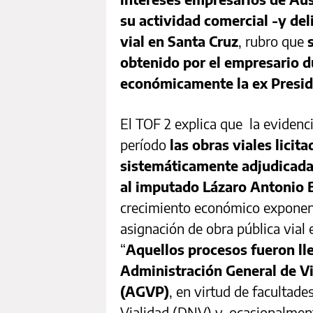
su actividad comercial -y del
vial en Santa Cruz
, rubro que
obtenido por el empresario du
económicamente la ex Preside
El TOF 2 explica que la eviden
período
las obras viales licit
sistemáticamente adjudicada
al imputado Lázaro Antonio 
crecimiento económico exponenc
asignación de obra pública vial 
“
Aquellos procesos fueron lle
Administración General de Vi
(AGVP)
, en virtud de facultade
Vialidad (DNV) y, ocasionalmen