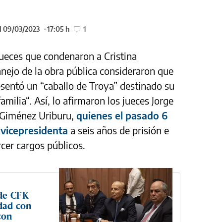
l 09/03/2023
17:05 h
1
 jueces que condenaron a Cristina
nejo de la obra pública consideraron que
esentó un “caballo de Troya” destinado su
milia“. Así, lo afirmaron los jueces Jorge
 Giménez Uriburu,
quienes el pasado 6
 vicepresidenta
a seis años de prisión e
rcer cargos públicos.
 de CFK
idad con
con