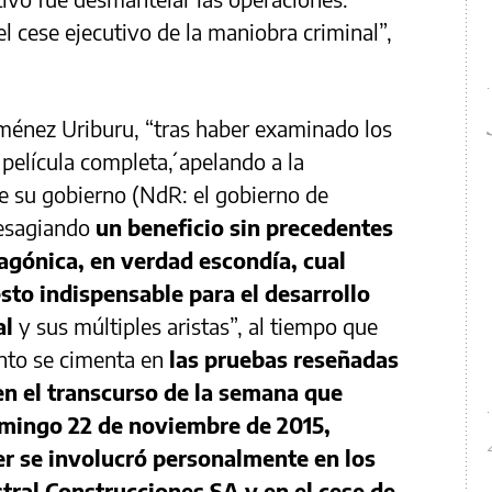
 cese ejecutivo de la maniobra criminal”,
iménez Uriburu, “tras haber examinado los
 película completa´, apelando a la
ue su gobierno (NdR: el gobierno de
resagiando
un beneficio sin precedentes
tagónica, en verdad escondía, cual
sto indispensable para el desarrollo
al
y sus múltiples aristas”, al tiempo que
nto se cimenta en
las pruebas reseñadas
en el transcurso de la semana que
domingo 22 de noviembre de 2015,
er se involucró personalmente en los
tral Construcciones SA y en el cese de