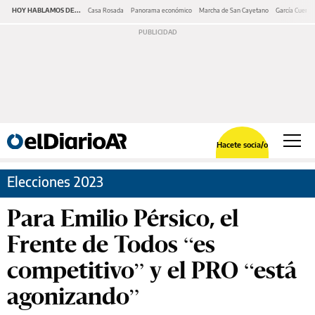
HOY HABLAMOS DE...
Casa Rosada
Panorama económico
Marcha de San Cayetano
García Cuerva
Hacete socia/o
Elecciones 2023
Para Emilio Pérsico, el
Frente de Todos “es
competitivo” y el PRO “está
agonizando”