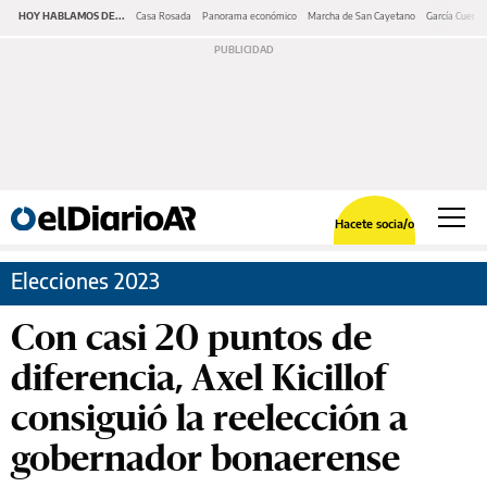
HOY HABLAMOS DE...
Casa Rosada
Panorama económico
Marcha de San Cayetano
García Cuerva
Hacete socia/o
Elecciones 2023
Con casi 20 puntos de
diferencia, Axel Kicillof
consiguió la reelección a
gobernador bonaerense