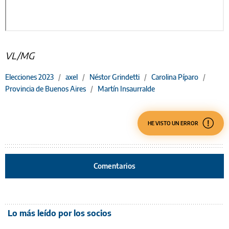
VL/MG
Elecciones 2023
/
axel
/
Néstor Grindetti
/
Carolina Píparo
/
Provincia de Buenos Aires
/
Martín Insaurralde
HE VISTO UN ERROR
Comentarios
Lo más leído por los socios