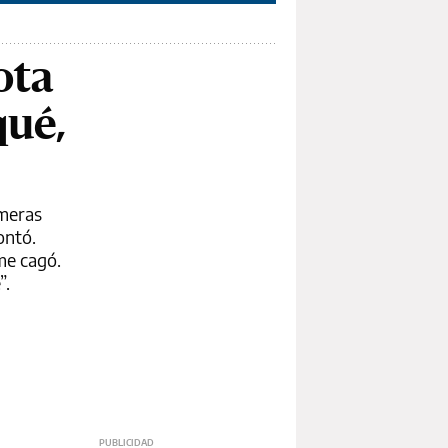
ota
qué,
imeras
ontó.
me cagó.
”.