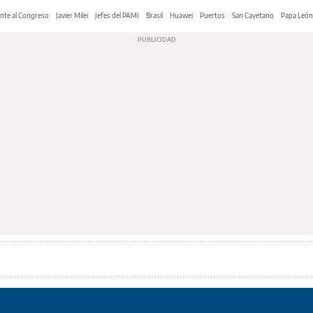
nte al Congreso
Javier Milei
Jefes del PAMI
Brasil
Huawei
Puertos
San Cayetano
Papa León