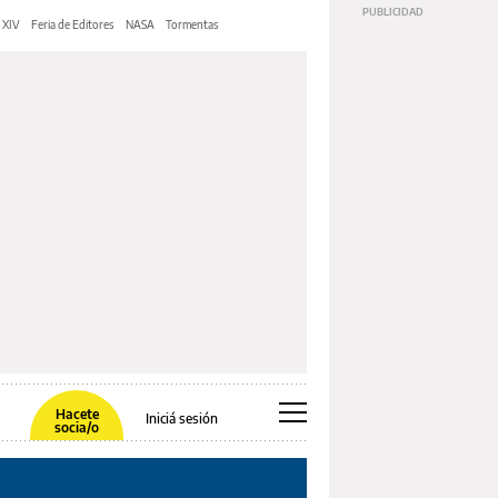
 XIV
Feria de Editores
NASA
Tormentas
Hacete
Iniciá sesión
socia/o