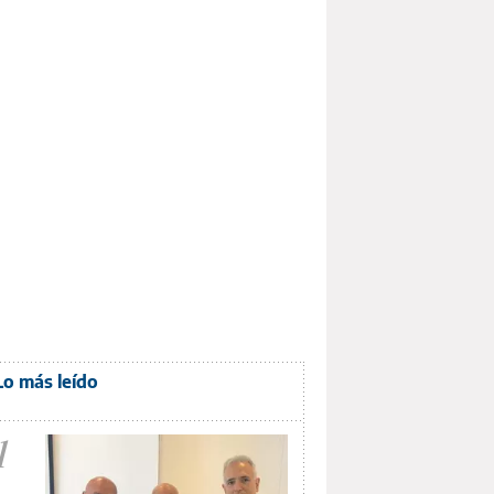
Lo más leído
1