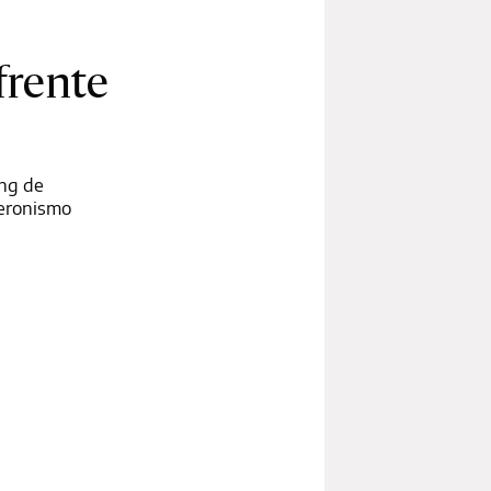
frente
ing de
peronismo