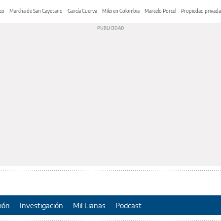
co
Marcha de San Cayetano
García Cuerva
Milei en Colombia
Marcelo Porcel
Propiedad privada
ión
Investigación
Mil Lianas
Podcast