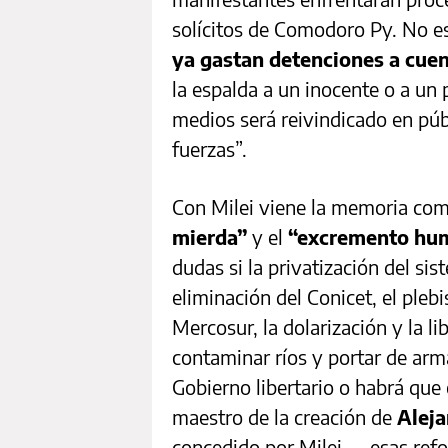
solícitos de Comodoro Py. No e
ya gastan detenciones a cue
la espalda a un inocente o a un
medios será reivindicado en púb
fuerzas”.
Con Milei viene la memoria comp
mierda”
y el
“excremento hu
dudas si la privatización del sis
eliminación del Conicet, el plebi
Mercosur, la dolarización y la l
contaminar ríos y portar de arm
Gobierno libertario o habrá que 
maestro de la creación de
Aleja
concedido por Milei—, esas refor