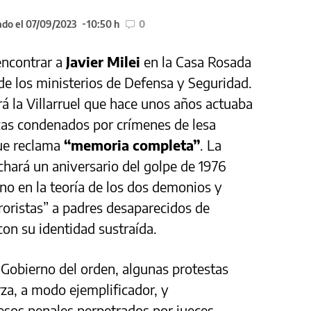
ado el 07/09/2023
10:50 h
0
encontrar a
Javier Milei
en la Casa Rosada
de los ministerios de Defensa y Seguridad.
erá la Villarruel que hace unos años actuaba
cas condenados por crímenes de lesa
ue reclama
“memoria completa”
. La
hará un aniversario del golpe de 1976
no en la teoría de los dos demonios y
rroristas” a padres desaparecidos de
on su identidad sustraída.
l Gobierno del orden, algunas protestas
rza, a modo ejemplificador, y
esos penales perpetrados por jueces