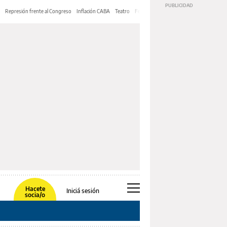
Represión frente al Congreso
Inflación CABA
Teatro
Feria de Editores
Mery Streep
Hacete
Iniciá sesión
socia/o