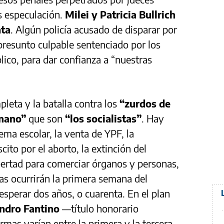
s especulación.
Milei y Patricia Bullrich
nta
. Algún policía acusado de disparar por
 presunto culpable sentenciado por los
lico, para dar confianza a “nuestras
leta y la batalla contra los
“zurdos de
mano”
que son
“los socialistas”
. Hay
tema escolar, la venta de YPF, la
scito por el aborto, la extinción del
ibertad para comerciar órganos y personas,
as ocurrirán la primera semana del
esperar dos años, o cuarenta. En el plan
ndro Fantino
—título honorario
mas varían entre la primera y la tercera