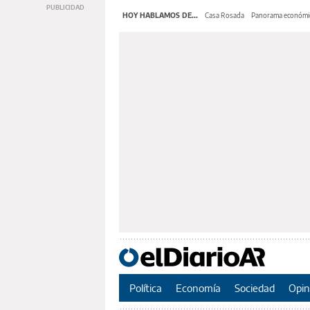
HOY HABLAMOS DE...
Casa Rosada
Panorama económi
Política
Economía
Sociedad
Opin