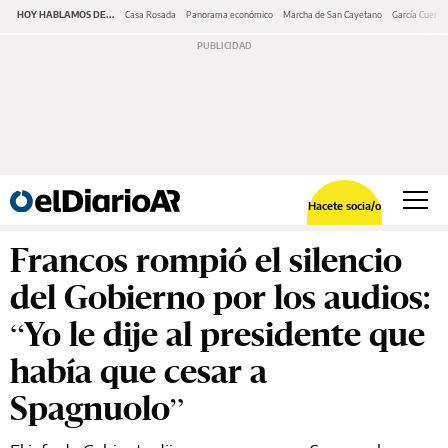
HOY HABLAMOS DE...
Casa Rosada
Panorama económico
Marcha de San Cayetano
García Cuerva
Hacete socia/o
Francos rompió el silencio
del Gobierno por los audios:
“Yo le dije al presidente que
había que cesar a
Spagnuolo”