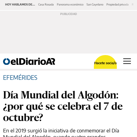
HOY HABLAMOS DE...
Casa Rosada
Panorama económico
San Cayetano
Propiedad privada
Repr
Hacete socia/o
EFEMÉRIDES
Día Mundial del Algodón:
¿por qué se celebra el 7 de
octubre?
En el 2019 surgió la iniciativa de conmemorar el Día
Mundial del Algodón, cuando cuatro grandes